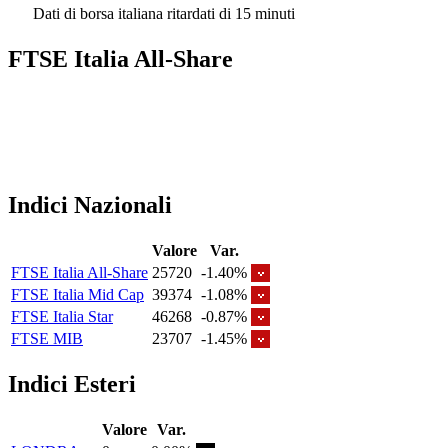
Dati di borsa italiana ritardati di 15 minuti
FTSE Italia All-Share
Indici Nazionali
Valore
Var.
FTSE Italia All-Share
25720
-1.40%
FTSE Italia Mid Cap
39374
-1.08%
FTSE Italia Star
46268
-0.87%
FTSE MIB
23707
-1.45%
Indici Esteri
Valore
Var.