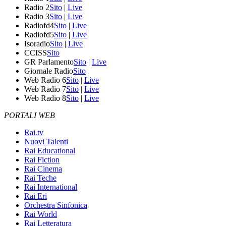
Radio 2
Sito
|
Live
Radio 3
Sito
|
Live
Radiofd4
Sito
|
Live
Radiofd5
Sito
|
Live
Isoradio
Sito
|
Live
CCISS
Sito
GR Parlamento
Sito
|
Live
Giornale Radio
Sito
Web Radio 6
Sito
|
Live
Web Radio 7
Sito
|
Live
Web Radio 8
Sito
|
Live
PORTALI WEB
Rai.tv
Nuovi Talenti
Rai Educational
Rai Fiction
Rai Cinema
Rai Teche
Rai International
Rai Eri
Orchestra Sinfonica
Rai World
Rai Letteratura