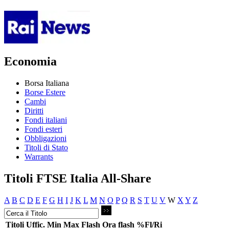
Economia
Borsa Italiana
Borse Estere
Cambi
Diritti
Fondi italiani
Fondi esteri
Obbligazioni
Titoli di Stato
Warrants
Titoli FTSE Italia All-Share
A
B
C
D
E
F
G
H
I
J
K
L
M
N
O
P
Q
R
S
T
U
V
W
X
Y
Z
Titoli
Uffic.
Min
Max
Flash
Ora flash
%Fl/Ri