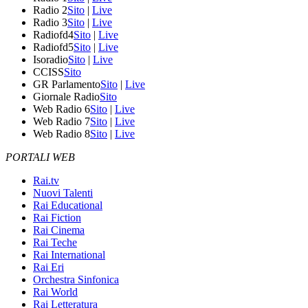
Radio 2
Sito
|
Live
Radio 3
Sito
|
Live
Radiofd4
Sito
|
Live
Radiofd5
Sito
|
Live
Isoradio
Sito
|
Live
CCISS
Sito
GR Parlamento
Sito
|
Live
Giornale Radio
Sito
Web Radio 6
Sito
|
Live
Web Radio 7
Sito
|
Live
Web Radio 8
Sito
|
Live
PORTALI WEB
Rai.tv
Nuovi Talenti
Rai Educational
Rai Fiction
Rai Cinema
Rai Teche
Rai International
Rai Eri
Orchestra Sinfonica
Rai World
Rai Letteratura