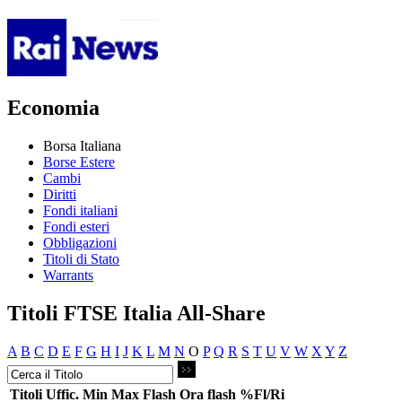
Economia
Borsa Italiana
Borse Estere
Cambi
Diritti
Fondi italiani
Fondi esteri
Obbligazioni
Titoli di Stato
Warrants
Titoli FTSE Italia All-Share
A
B
C
D
E
F
G
H
I
J
K
L
M
N
O
P
Q
R
S
T
U
V
W
X
Y
Z
Titoli
Uffic.
Min
Max
Flash
Ora flash
%Fl/Ri