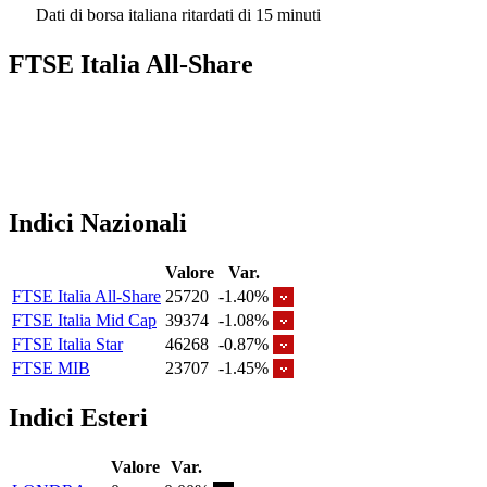
Dati di borsa italiana ritardati di 15 minuti
FTSE Italia All-Share
Indici Nazionali
Valore
Var.
FTSE Italia All-Share
25720
-1.40%
FTSE Italia Mid Cap
39374
-1.08%
FTSE Italia Star
46268
-0.87%
FTSE MIB
23707
-1.45%
Indici Esteri
Valore
Var.