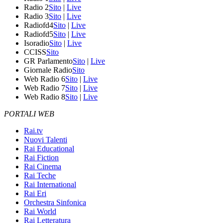
Radio 2
Sito
|
Live
Radio 3
Sito
|
Live
Radiofd4
Sito
|
Live
Radiofd5
Sito
|
Live
Isoradio
Sito
|
Live
CCISS
Sito
GR Parlamento
Sito
|
Live
Giornale Radio
Sito
Web Radio 6
Sito
|
Live
Web Radio 7
Sito
|
Live
Web Radio 8
Sito
|
Live
PORTALI WEB
Rai.tv
Nuovi Talenti
Rai Educational
Rai Fiction
Rai Cinema
Rai Teche
Rai International
Rai Eri
Orchestra Sinfonica
Rai World
Rai Letteratura