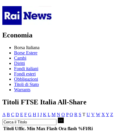
Economia
Borsa Italiana
Borse Estere
Cambi
Diritti
Fondi italiani
Fondi esteri
Obbligazioni
Titoli di Stato
Warrants
Titoli FTSE Italia All-Share
A
B
C
D
E
F
G
H
I
J
K
L
M
N
O
P
Q
R
S
T
U
V
W
X
Y
Z
Titoli
Uffic.
Min
Max
Flash
Ora flash
%Fl/Ri