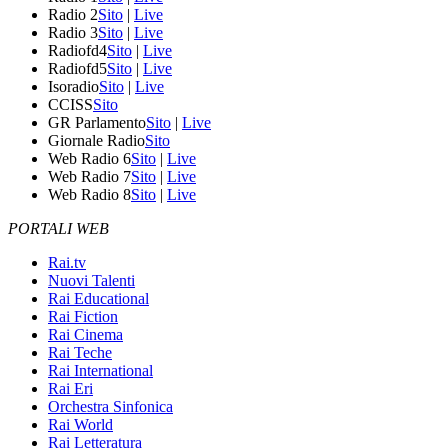
Radio 2
Sito
|
Live
Radio 3
Sito
|
Live
Radiofd4
Sito
|
Live
Radiofd5
Sito
|
Live
Isoradio
Sito
|
Live
CCISS
Sito
GR Parlamento
Sito
|
Live
Giornale Radio
Sito
Web Radio 6
Sito
|
Live
Web Radio 7
Sito
|
Live
Web Radio 8
Sito
|
Live
PORTALI WEB
Rai.tv
Nuovi Talenti
Rai Educational
Rai Fiction
Rai Cinema
Rai Teche
Rai International
Rai Eri
Orchestra Sinfonica
Rai World
Rai Letteratura