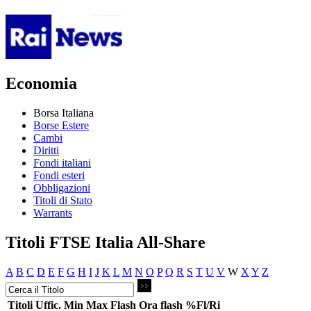
Economia
Borsa Italiana
Borse Estere
Cambi
Diritti
Fondi italiani
Fondi esteri
Obbligazioni
Titoli di Stato
Warrants
Titoli FTSE Italia All-Share
A
B
C
D
E
F
G
H
I
J
K
L
M
N
O
P
Q
R
S
T
U
V
W
X
Y
Z
Titoli
Uffic.
Min
Max
Flash
Ora flash
%Fl/Ri