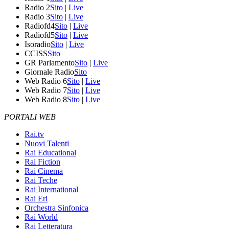
Radio 2
Sito
|
Live
Radio 3
Sito
|
Live
Radiofd4
Sito
|
Live
Radiofd5
Sito
|
Live
Isoradio
Sito
|
Live
CCISS
Sito
GR Parlamento
Sito
|
Live
Giornale Radio
Sito
Web Radio 6
Sito
|
Live
Web Radio 7
Sito
|
Live
Web Radio 8
Sito
|
Live
PORTALI WEB
Rai.tv
Nuovi Talenti
Rai Educational
Rai Fiction
Rai Cinema
Rai Teche
Rai International
Rai Eri
Orchestra Sinfonica
Rai World
Rai Letteratura