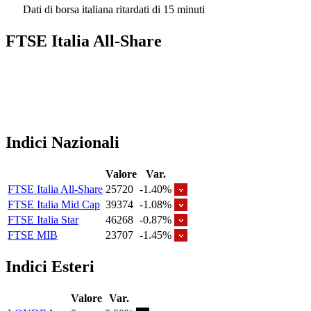
Dati di borsa italiana ritardati di 15 minuti
FTSE Italia All-Share
Indici Nazionali
Valore
Var.
FTSE Italia All-Share
25720
-1.40%
FTSE Italia Mid Cap
39374
-1.08%
FTSE Italia Star
46268
-0.87%
FTSE MIB
23707
-1.45%
Indici Esteri
Valore
Var.