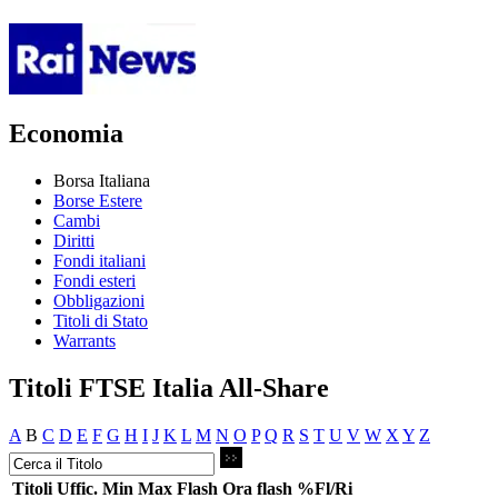
Economia
Borsa Italiana
Borse Estere
Cambi
Diritti
Fondi italiani
Fondi esteri
Obbligazioni
Titoli di Stato
Warrants
Titoli FTSE Italia All-Share
A
B
C
D
E
F
G
H
I
J
K
L
M
N
O
P
Q
R
S
T
U
V
W
X
Y
Z
Titoli
Uffic.
Min
Max
Flash
Ora flash
%Fl/Ri