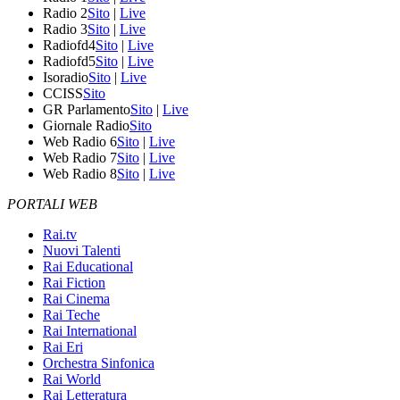
Radio 2
Sito
|
Live
Radio 3
Sito
|
Live
Radiofd4
Sito
|
Live
Radiofd5
Sito
|
Live
Isoradio
Sito
|
Live
CCISS
Sito
GR Parlamento
Sito
|
Live
Giornale Radio
Sito
Web Radio 6
Sito
|
Live
Web Radio 7
Sito
|
Live
Web Radio 8
Sito
|
Live
PORTALI WEB
Rai.tv
Nuovi Talenti
Rai Educational
Rai Fiction
Rai Cinema
Rai Teche
Rai International
Rai Eri
Orchestra Sinfonica
Rai World
Rai Letteratura