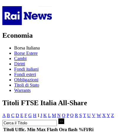
Economia
Borsa Italiana
Borse Estere
Cambi
Diritti
Fondi italiani
Fondi esteri
Obbligazioni
Titoli di Stato
Warrants
Titoli FTSE Italia All-Share
A
B
C
D
E
F
G
H
I
J
K
L
M
N
O
P
Q
R
S
T
U
V
W
X
Y
Z
Titoli
Uffic.
Min
Max
Flash
Ora flash
%Fl/Ri