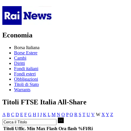
Economia
Borsa Italiana
Borse Estere
Cambi
Diritti
Fondi italiani
Fondi esteri
Obbligazioni
Titoli di Stato
Warrants
Titoli FTSE Italia All-Share
A
B
C
D
E
F
G
H
I
J
K
L
M
N
O
P
Q
R
S
T
U
V
W
X
Y
Z
Titoli
Uffic.
Min
Max
Flash
Ora flash
%Fl/Ri