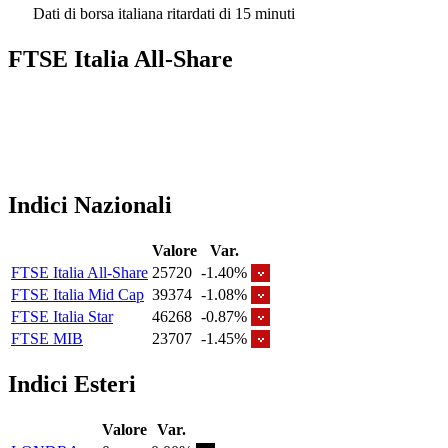
Dati di borsa italiana ritardati di 15 minuti
FTSE Italia All-Share
Indici Nazionali
Valore
Var.
FTSE Italia All-Share
25720
-1.40%
FTSE Italia Mid Cap
39374
-1.08%
FTSE Italia Star
46268
-0.87%
FTSE MIB
23707
-1.45%
Indici Esteri
Valore
Var.