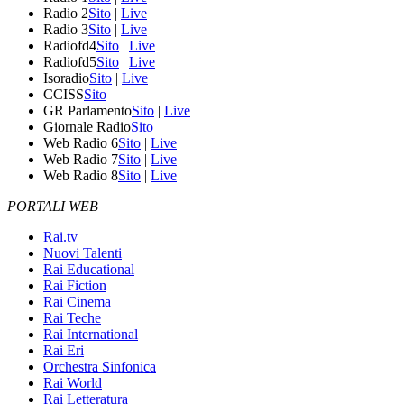
Radio 2
Sito
|
Live
Radio 3
Sito
|
Live
Radiofd4
Sito
|
Live
Radiofd5
Sito
|
Live
Isoradio
Sito
|
Live
CCISS
Sito
GR Parlamento
Sito
|
Live
Giornale Radio
Sito
Web Radio 6
Sito
|
Live
Web Radio 7
Sito
|
Live
Web Radio 8
Sito
|
Live
PORTALI WEB
Rai.tv
Nuovi Talenti
Rai Educational
Rai Fiction
Rai Cinema
Rai Teche
Rai International
Rai Eri
Orchestra Sinfonica
Rai World
Rai Letteratura