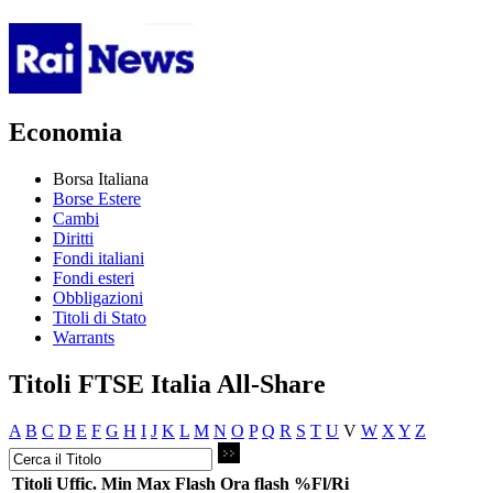
Economia
Borsa Italiana
Borse Estere
Cambi
Diritti
Fondi italiani
Fondi esteri
Obbligazioni
Titoli di Stato
Warrants
Titoli FTSE Italia All-Share
A
B
C
D
E
F
G
H
I
J
K
L
M
N
O
P
Q
R
S
T
U
V
W
X
Y
Z
Titoli
Uffic.
Min
Max
Flash
Ora flash
%Fl/Ri