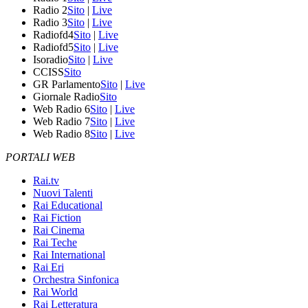
Radio 2
Sito
|
Live
Radio 3
Sito
|
Live
Radiofd4
Sito
|
Live
Radiofd5
Sito
|
Live
Isoradio
Sito
|
Live
CCISS
Sito
GR Parlamento
Sito
|
Live
Giornale Radio
Sito
Web Radio 6
Sito
|
Live
Web Radio 7
Sito
|
Live
Web Radio 8
Sito
|
Live
PORTALI WEB
Rai.tv
Nuovi Talenti
Rai Educational
Rai Fiction
Rai Cinema
Rai Teche
Rai International
Rai Eri
Orchestra Sinfonica
Rai World
Rai Letteratura