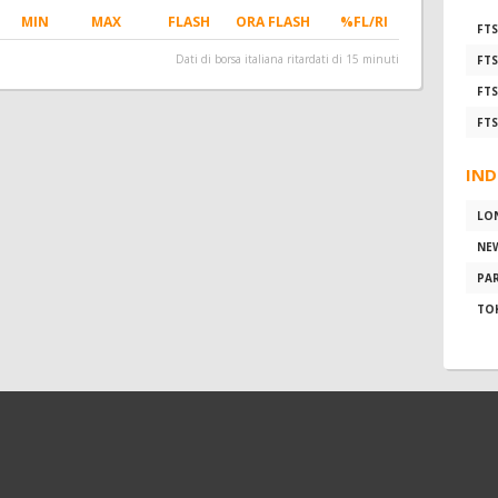
MIN
MAX
FLASH
ORA FLASH
%FL/RI
FTS
Dati di borsa italiana ritardati di 15 minuti
FTS
FTS
FTS
IND
LO
NE
PAR
TO