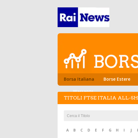
Borsa Italiana
Borse Estere
Warrants
TITOLI FTSE ITALIA ALL-S
A
B
C
D
E
F
G
H
I
J