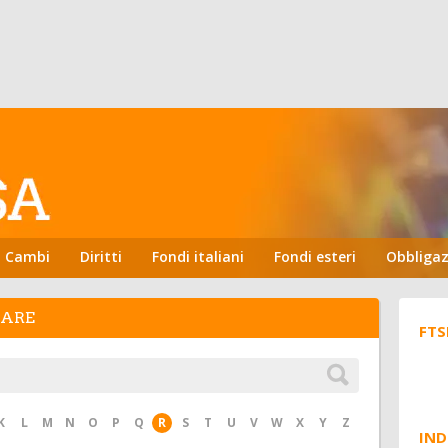
Cambi
Diritti
Fondi italiani
Fondi esteri
Obbligaz
HARE
FTS
K
L
M
N
O
P
Q
R
S
T
U
V
W
X
Y
Z
IND