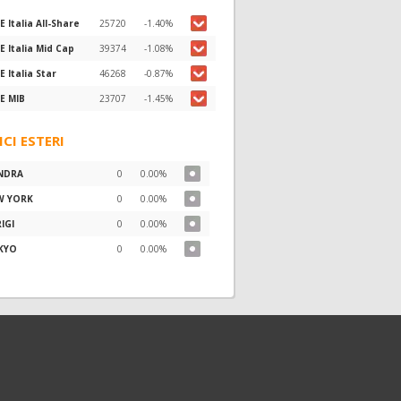
E Italia All-Share
25720
-1.40%
E Italia Mid Cap
39374
-1.08%
E Italia Star
46268
-0.87%
E MIB
23707
-1.45%
ICI ESTERI
NDRA
0
0.00%
W YORK
0
0.00%
IGI
0
0.00%
KYO
0
0.00%