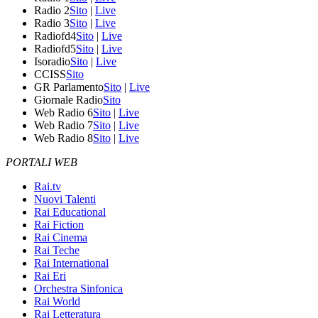
Radio 2
Sito
|
Live
Radio 3
Sito
|
Live
Radiofd4
Sito
|
Live
Radiofd5
Sito
|
Live
Isoradio
Sito
|
Live
CCISS
Sito
GR Parlamento
Sito
|
Live
Giornale Radio
Sito
Web Radio 6
Sito
|
Live
Web Radio 7
Sito
|
Live
Web Radio 8
Sito
|
Live
PORTALI WEB
Rai.tv
Nuovi Talenti
Rai Educational
Rai Fiction
Rai Cinema
Rai Teche
Rai International
Rai Eri
Orchestra Sinfonica
Rai World
Rai Letteratura