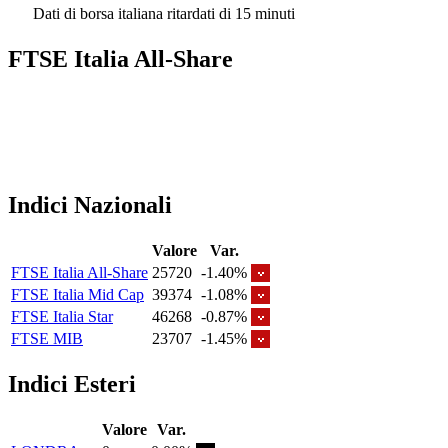
Dati di borsa italiana ritardati di 15 minuti
FTSE Italia All-Share
Indici Nazionali
Valore
Var.
FTSE Italia All-Share
25720
-1.40%
FTSE Italia Mid Cap
39374
-1.08%
FTSE Italia Star
46268
-0.87%
FTSE MIB
23707
-1.45%
Indici Esteri
Valore
Var.