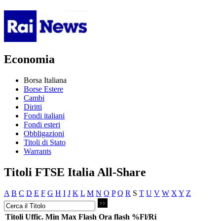
Economia
Borsa Italiana
Borse Estere
Cambi
Diritti
Fondi italiani
Fondi esteri
Obbligazioni
Titoli di Stato
Warrants
Titoli FTSE Italia All-Share
A
B
C
D
E
F
G
H
I
J
K
L
M
N
O
P
Q
R
S
T
U
V
W
X
Y
Z
Titoli
Uffic.
Min
Max
Flash
Ora flash
%Fl/Ri