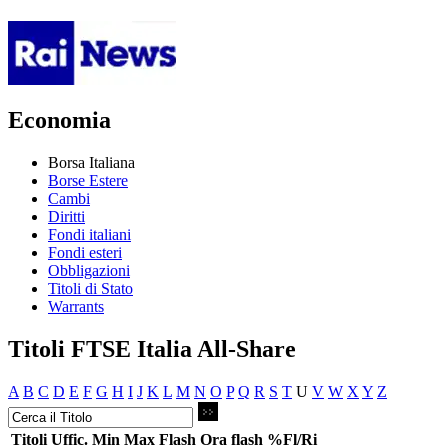
Economia
Borsa Italiana
Borse Estere
Cambi
Diritti
Fondi italiani
Fondi esteri
Obbligazioni
Titoli di Stato
Warrants
Titoli FTSE Italia All-Share
A
B
C
D
E
F
G
H
I
J
K
L
M
N
O
P
Q
R
S
T
U
V
W
X
Y
Z
Titoli
Uffic.
Min
Max
Flash
Ora flash
%Fl/Ri