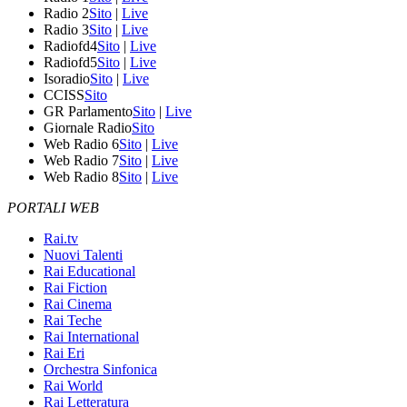
Radio 2
Sito
|
Live
Radio 3
Sito
|
Live
Radiofd4
Sito
|
Live
Radiofd5
Sito
|
Live
Isoradio
Sito
|
Live
CCISS
Sito
GR Parlamento
Sito
|
Live
Giornale Radio
Sito
Web Radio 6
Sito
|
Live
Web Radio 7
Sito
|
Live
Web Radio 8
Sito
|
Live
PORTALI WEB
Rai.tv
Nuovi Talenti
Rai Educational
Rai Fiction
Rai Cinema
Rai Teche
Rai International
Rai Eri
Orchestra Sinfonica
Rai World
Rai Letteratura