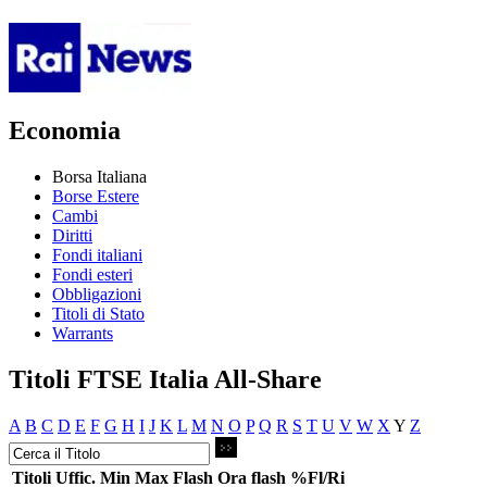
Economia
Borsa Italiana
Borse Estere
Cambi
Diritti
Fondi italiani
Fondi esteri
Obbligazioni
Titoli di Stato
Warrants
Titoli FTSE Italia All-Share
A
B
C
D
E
F
G
H
I
J
K
L
M
N
O
P
Q
R
S
T
U
V
W
X
Y
Z
Titoli
Uffic.
Min
Max
Flash
Ora flash
%Fl/Ri