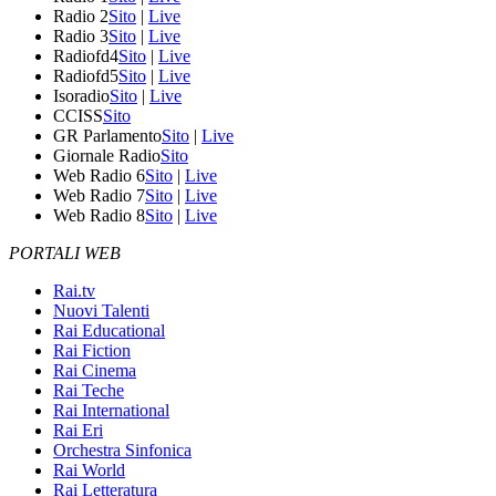
Radio 2
Sito
|
Live
Radio 3
Sito
|
Live
Radiofd4
Sito
|
Live
Radiofd5
Sito
|
Live
Isoradio
Sito
|
Live
CCISS
Sito
GR Parlamento
Sito
|
Live
Giornale Radio
Sito
Web Radio 6
Sito
|
Live
Web Radio 7
Sito
|
Live
Web Radio 8
Sito
|
Live
PORTALI WEB
Rai.tv
Nuovi Talenti
Rai Educational
Rai Fiction
Rai Cinema
Rai Teche
Rai International
Rai Eri
Orchestra Sinfonica
Rai World
Rai Letteratura