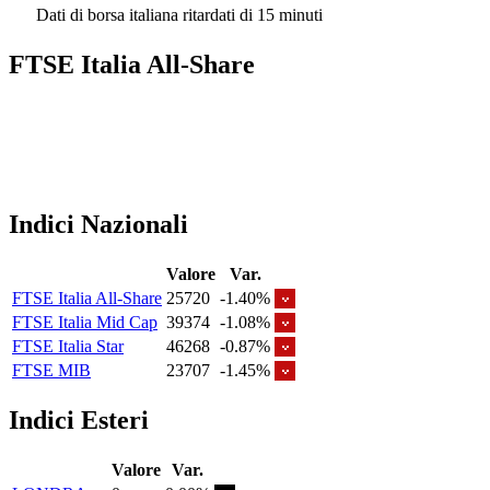
Dati di borsa italiana ritardati di 15 minuti
FTSE Italia All-Share
Indici Nazionali
Valore
Var.
FTSE Italia All-Share
25720
-1.40%
FTSE Italia Mid Cap
39374
-1.08%
FTSE Italia Star
46268
-0.87%
FTSE MIB
23707
-1.45%
Indici Esteri
Valore
Var.