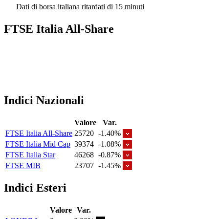
Dati di borsa italiana ritardati di 15 minuti
FTSE Italia All-Share
Indici Nazionali
Valore
Var.
FTSE Italia All-Share
25720
-1.40%
FTSE Italia Mid Cap
39374
-1.08%
FTSE Italia Star
46268
-0.87%
FTSE MIB
23707
-1.45%
Indici Esteri
Valore
Var.