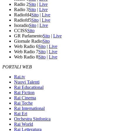
Radio 2
Sito
|
Live
Radio 3
Sito
|
Live
Radiofd4
Sito
|
Live
Radiofd5
Sito
|
Live
Isoradio
Sito
|
Live
CCISS
Sito
GR Parlamento
Sito
|
Live
Giornale Radio
Sito
Web Radio 6
Sito
|
Live
Web Radio 7
Sito
|
Live
Web Radio 8
Sito
|
Live
PORTALI WEB
Rai.tv
Nuovi Talenti
Rai Educational
Rai Fiction
Rai Cinema
Rai Teche
Rai International
Rai Eri
Orchestra Sinfonica
Rai World
Rai Letteratura