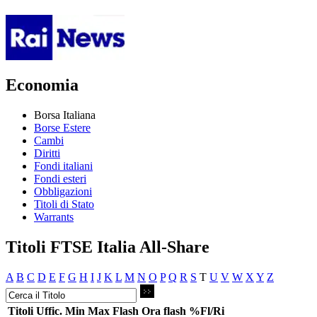
Economia
Borsa Italiana
Borse Estere
Cambi
Diritti
Fondi italiani
Fondi esteri
Obbligazioni
Titoli di Stato
Warrants
Titoli FTSE Italia All-Share
A
B
C
D
E
F
G
H
I
J
K
L
M
N
O
P
Q
R
S
T
U
V
W
X
Y
Z
Titoli
Uffic.
Min
Max
Flash
Ora flash
%Fl/Ri