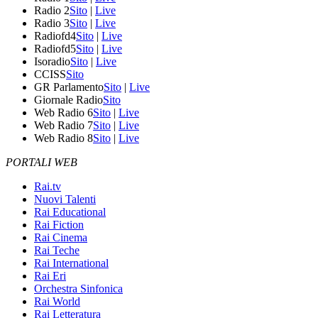
Radio 2
Sito
|
Live
Radio 3
Sito
|
Live
Radiofd4
Sito
|
Live
Radiofd5
Sito
|
Live
Isoradio
Sito
|
Live
CCISS
Sito
GR Parlamento
Sito
|
Live
Giornale Radio
Sito
Web Radio 6
Sito
|
Live
Web Radio 7
Sito
|
Live
Web Radio 8
Sito
|
Live
PORTALI WEB
Rai.tv
Nuovi Talenti
Rai Educational
Rai Fiction
Rai Cinema
Rai Teche
Rai International
Rai Eri
Orchestra Sinfonica
Rai World
Rai Letteratura