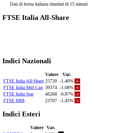
Dati di borsa italiana ritardati di 15 minuti
FTSE Italia All-Share
Indici Nazionali
Valore
Var.
FTSE Italia All-Share
25720
-1.40%
FTSE Italia Mid Cap
39374
-1.08%
FTSE Italia Star
46268
-0.87%
FTSE MIB
23707
-1.45%
Indici Esteri
Valore
Var.