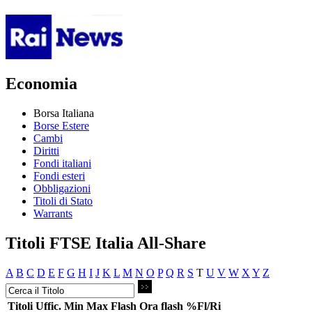
Economia
Borsa Italiana
Borse Estere
Cambi
Diritti
Fondi italiani
Fondi esteri
Obbligazioni
Titoli di Stato
Warrants
Titoli FTSE Italia All-Share
A
B
C
D
E
F
G
H
I
J
K
L
M
N
O
P
Q
R
S
T
U
V
W
X
Y
Z
Titoli
Uffic.
Min
Max
Flash
Ora flash
%Fl/Ri