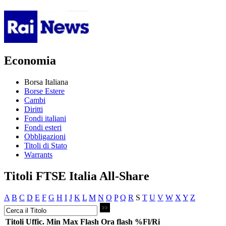
Economia
Borsa Italiana
Borse Estere
Cambi
Diritti
Fondi italiani
Fondi esteri
Obbligazioni
Titoli di Stato
Warrants
Titoli FTSE Italia All-Share
A
B
C
D
E
F
G
H
I
J
K
L
M
N
O
P
Q
R
S
T
U
V
W
X
Y
Z
Titoli
Uffic.
Min
Max
Flash
Ora flash
%Fl/Ri