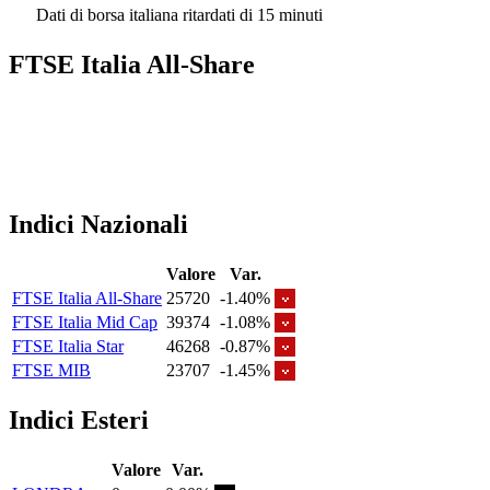
Dati di borsa italiana ritardati di 15 minuti
FTSE Italia All-Share
Indici Nazionali
Valore
Var.
FTSE Italia All-Share
25720
-1.40%
FTSE Italia Mid Cap
39374
-1.08%
FTSE Italia Star
46268
-0.87%
FTSE MIB
23707
-1.45%
Indici Esteri
Valore
Var.