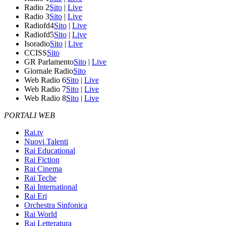
Radio 2
Sito
|
Live
Radio 3
Sito
|
Live
Radiofd4
Sito
|
Live
Radiofd5
Sito
|
Live
Isoradio
Sito
|
Live
CCISS
Sito
GR Parlamento
Sito
|
Live
Giornale Radio
Sito
Web Radio 6
Sito
|
Live
Web Radio 7
Sito
|
Live
Web Radio 8
Sito
|
Live
PORTALI WEB
Rai.tv
Nuovi Talenti
Rai Educational
Rai Fiction
Rai Cinema
Rai Teche
Rai International
Rai Eri
Orchestra Sinfonica
Rai World
Rai Letteratura