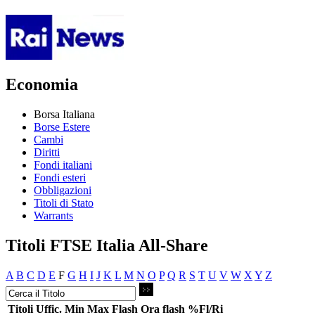
Economia
Borsa Italiana
Borse Estere
Cambi
Diritti
Fondi italiani
Fondi esteri
Obbligazioni
Titoli di Stato
Warrants
Titoli FTSE Italia All-Share
A
B
C
D
E
F
G
H
I
J
K
L
M
N
O
P
Q
R
S
T
U
V
W
X
Y
Z
Titoli
Uffic.
Min
Max
Flash
Ora flash
%Fl/Ri