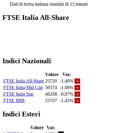
Dati di borsa italiana ritardati di 15 minuti
FTSE Italia All-Share
Indici Nazionali
Valore
Var.
FTSE Italia All-Share
25720
-1.40%
FTSE Italia Mid Cap
39374
-1.08%
FTSE Italia Star
46268
-0.87%
FTSE MIB
23707
-1.45%
Indici Esteri
Valore
Var.