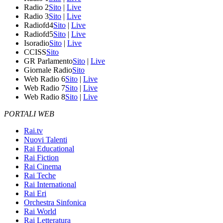
Radio 2
Sito
|
Live
Radio 3
Sito
|
Live
Radiofd4
Sito
|
Live
Radiofd5
Sito
|
Live
Isoradio
Sito
|
Live
CCISS
Sito
GR Parlamento
Sito
|
Live
Giornale Radio
Sito
Web Radio 6
Sito
|
Live
Web Radio 7
Sito
|
Live
Web Radio 8
Sito
|
Live
PORTALI WEB
Rai.tv
Nuovi Talenti
Rai Educational
Rai Fiction
Rai Cinema
Rai Teche
Rai International
Rai Eri
Orchestra Sinfonica
Rai World
Rai Letteratura