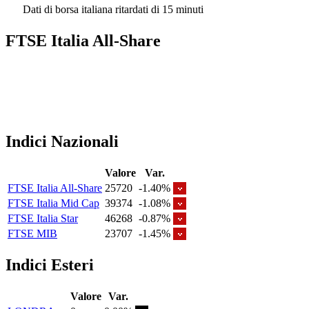
Dati di borsa italiana ritardati di 15 minuti
FTSE Italia All-Share
Indici Nazionali
Valore
Var.
FTSE Italia All-Share
25720
-1.40%
FTSE Italia Mid Cap
39374
-1.08%
FTSE Italia Star
46268
-0.87%
FTSE MIB
23707
-1.45%
Indici Esteri
Valore
Var.