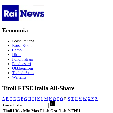
Economia
Borsa Italiana
Borse Estere
Cambi
Diritti
Fondi italiani
Fondi esteri
Obbligazioni
Titoli di Stato
Warrants
Titoli FTSE Italia All-Share
A
B
C
D
E
F
G
H
I
J
K
L
M
N
O
P
Q
R
S
T
U
V
W
X
Y
Z
Titoli
Uffic.
Min
Max
Flash
Ora flash
%Fl/Ri