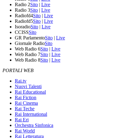
Radio 2
Sito
|
Live
Radio 3
Sito
|
Live
Radiofd4
Sito
|
Live
Radiofd5
Sito
|
Live
Isoradio
Sito
|
Live
CCISS
Sito
GR Parlamento
Sito
|
Live
Giornale Radio
Sito
Web Radio 6
Sito
|
Live
Web Radio 7
Sito
|
Live
Web Radio 8
Sito
|
Live
PORTALI WEB
Rai.tv
Nuovi Talenti
Rai Educational
Rai Fiction
Rai Cinema
Rai Teche
Rai International
Rai Eri
Orchestra Sinfonica
Rai World
Rai Letteratura