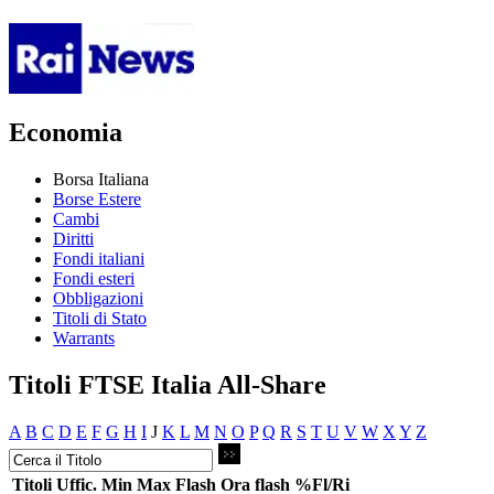
Economia
Borsa Italiana
Borse Estere
Cambi
Diritti
Fondi italiani
Fondi esteri
Obbligazioni
Titoli di Stato
Warrants
Titoli FTSE Italia All-Share
A
B
C
D
E
F
G
H
I
J
K
L
M
N
O
P
Q
R
S
T
U
V
W
X
Y
Z
Titoli
Uffic.
Min
Max
Flash
Ora flash
%Fl/Ri