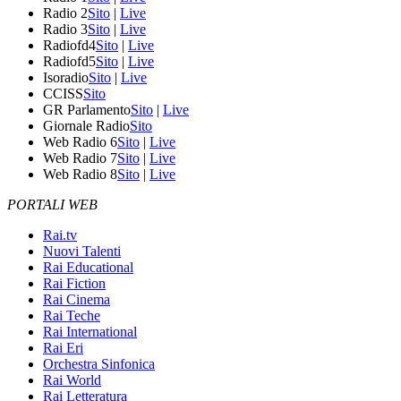
Radio 2
Sito
|
Live
Radio 3
Sito
|
Live
Radiofd4
Sito
|
Live
Radiofd5
Sito
|
Live
Isoradio
Sito
|
Live
CCISS
Sito
GR Parlamento
Sito
|
Live
Giornale Radio
Sito
Web Radio 6
Sito
|
Live
Web Radio 7
Sito
|
Live
Web Radio 8
Sito
|
Live
PORTALI WEB
Rai.tv
Nuovi Talenti
Rai Educational
Rai Fiction
Rai Cinema
Rai Teche
Rai International
Rai Eri
Orchestra Sinfonica
Rai World
Rai Letteratura