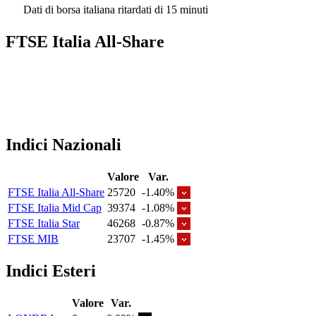
Dati di borsa italiana ritardati di 15 minuti
FTSE Italia All-Share
Indici Nazionali
Valore
Var.
FTSE Italia All-Share
25720
-1.40%
FTSE Italia Mid Cap
39374
-1.08%
FTSE Italia Star
46268
-0.87%
FTSE MIB
23707
-1.45%
Indici Esteri
Valore
Var.