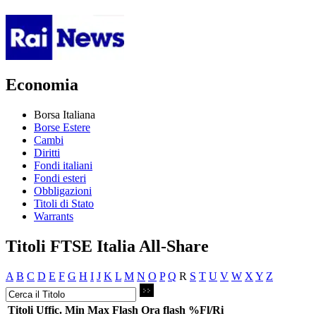
Economia
Borsa Italiana
Borse Estere
Cambi
Diritti
Fondi italiani
Fondi esteri
Obbligazioni
Titoli di Stato
Warrants
Titoli FTSE Italia All-Share
A
B
C
D
E
F
G
H
I
J
K
L
M
N
O
P
Q
R
S
T
U
V
W
X
Y
Z
Titoli
Uffic.
Min
Max
Flash
Ora flash
%Fl/Ri