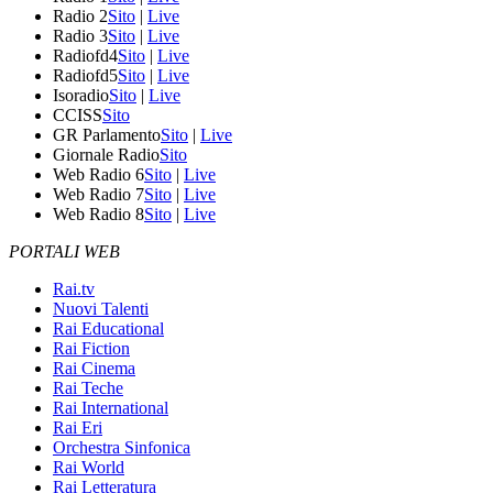
Radio 2
Sito
|
Live
Radio 3
Sito
|
Live
Radiofd4
Sito
|
Live
Radiofd5
Sito
|
Live
Isoradio
Sito
|
Live
CCISS
Sito
GR Parlamento
Sito
|
Live
Giornale Radio
Sito
Web Radio 6
Sito
|
Live
Web Radio 7
Sito
|
Live
Web Radio 8
Sito
|
Live
PORTALI WEB
Rai.tv
Nuovi Talenti
Rai Educational
Rai Fiction
Rai Cinema
Rai Teche
Rai International
Rai Eri
Orchestra Sinfonica
Rai World
Rai Letteratura