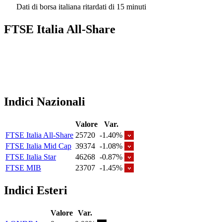
Dati di borsa italiana ritardati di 15 minuti
FTSE Italia All-Share
Indici Nazionali
Valore
Var.
FTSE Italia All-Share
25720
-1.40%
FTSE Italia Mid Cap
39374
-1.08%
FTSE Italia Star
46268
-0.87%
FTSE MIB
23707
-1.45%
Indici Esteri
Valore
Var.