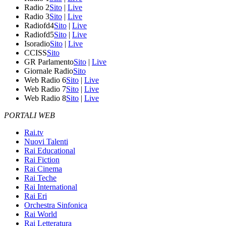
Radio 2
Sito
|
Live
Radio 3
Sito
|
Live
Radiofd4
Sito
|
Live
Radiofd5
Sito
|
Live
Isoradio
Sito
|
Live
CCISS
Sito
GR Parlamento
Sito
|
Live
Giornale Radio
Sito
Web Radio 6
Sito
|
Live
Web Radio 7
Sito
|
Live
Web Radio 8
Sito
|
Live
PORTALI WEB
Rai.tv
Nuovi Talenti
Rai Educational
Rai Fiction
Rai Cinema
Rai Teche
Rai International
Rai Eri
Orchestra Sinfonica
Rai World
Rai Letteratura