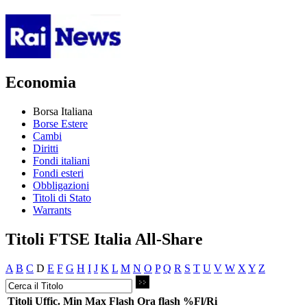
Economia
Borsa Italiana
Borse Estere
Cambi
Diritti
Fondi italiani
Fondi esteri
Obbligazioni
Titoli di Stato
Warrants
Titoli FTSE Italia All-Share
A
B
C
D
E
F
G
H
I
J
K
L
M
N
O
P
Q
R
S
T
U
V
W
X
Y
Z
Titoli
Uffic.
Min
Max
Flash
Ora flash
%Fl/Ri