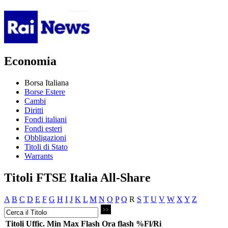
Economia
Borsa Italiana
Borse Estere
Cambi
Diritti
Fondi italiani
Fondi esteri
Obbligazioni
Titoli di Stato
Warrants
Titoli FTSE Italia All-Share
A
B
C
D
E
F
G
H
I
J
K
L
M
N
O
P
Q
R
S
T
U
V
W
X
Y
Z
Titoli
Uffic.
Min
Max
Flash
Ora flash
%Fl/Ri