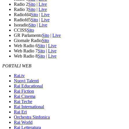
Radio 2
Sito
|
Live
Radio 3
Sito
|
Live
Radiofd4
Sito
|
Live
Radiofd5
Sito
|
Live
Isoradio
Sito
|
Live
CCISS
Sito
GR Parlamento
Sito
|
Live
Giornale Radio
Sito
Web Radio 6
Sito
|
Live
Web Radio 7
Sito
|
Live
Web Radio 8
Sito
|
Live
PORTALI WEB
Rai.tv
Nuovi Talenti
Rai Educational
Rai Fiction
Rai Cinema
Rai Teche
Rai International
Rai Eri
Orchestra Sinfonica
Rai World
Rai Letteratura