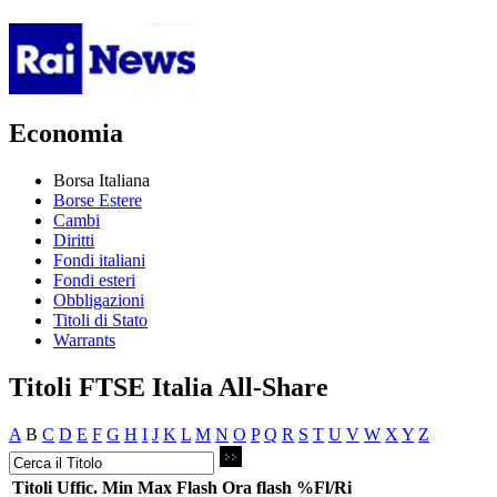
Economia
Borsa Italiana
Borse Estere
Cambi
Diritti
Fondi italiani
Fondi esteri
Obbligazioni
Titoli di Stato
Warrants
Titoli FTSE Italia All-Share
A
B
C
D
E
F
G
H
I
J
K
L
M
N
O
P
Q
R
S
T
U
V
W
X
Y
Z
Titoli
Uffic.
Min
Max
Flash
Ora flash
%Fl/Ri