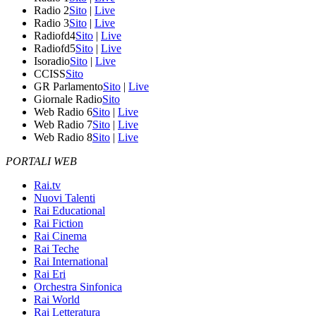
Radio 2
Sito
|
Live
Radio 3
Sito
|
Live
Radiofd4
Sito
|
Live
Radiofd5
Sito
|
Live
Isoradio
Sito
|
Live
CCISS
Sito
GR Parlamento
Sito
|
Live
Giornale Radio
Sito
Web Radio 6
Sito
|
Live
Web Radio 7
Sito
|
Live
Web Radio 8
Sito
|
Live
PORTALI WEB
Rai.tv
Nuovi Talenti
Rai Educational
Rai Fiction
Rai Cinema
Rai Teche
Rai International
Rai Eri
Orchestra Sinfonica
Rai World
Rai Letteratura