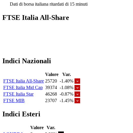
Dati di borsa italiana ritardati di 15 minuti
FTSE Italia All-Share
Indici Nazionali
Valore
Var.
FTSE Italia All-Share
25720
-1.40%
FTSE Italia Mid Cap
39374
-1.08%
FTSE Italia Star
46268
-0.87%
FTSE MIB
23707
-1.45%
Indici Esteri
Valore
Var.