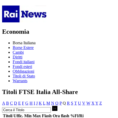
Economia
Borsa Italiana
Borse Estere
Cambi
Diritti
Fondi italiani
Fondi esteri
Obbligazioni
Titoli di Stato
Warrants
Titoli FTSE Italia All-Share
A
B
C
D
E
F
G
H
I
J
K
L
M
N
O
P
Q
R
S
T
U
V
W
X
Y
Z
Titoli
Uffic.
Min
Max
Flash
Ora flash
%Fl/Ri