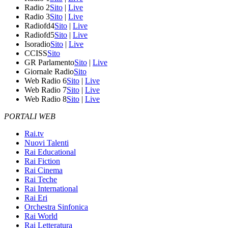
Radio 2
Sito
|
Live
Radio 3
Sito
|
Live
Radiofd4
Sito
|
Live
Radiofd5
Sito
|
Live
Isoradio
Sito
|
Live
CCISS
Sito
GR Parlamento
Sito
|
Live
Giornale Radio
Sito
Web Radio 6
Sito
|
Live
Web Radio 7
Sito
|
Live
Web Radio 8
Sito
|
Live
PORTALI WEB
Rai.tv
Nuovi Talenti
Rai Educational
Rai Fiction
Rai Cinema
Rai Teche
Rai International
Rai Eri
Orchestra Sinfonica
Rai World
Rai Letteratura