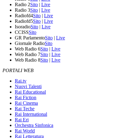
Radio 2
Sito
|
Live
Radio 3
Sito
|
Live
Radiofd4
Sito
|
Live
Radiofd5
Sito
|
Live
Isoradio
Sito
|
Live
CCISS
Sito
GR Parlamento
Sito
|
Live
Giornale Radio
Sito
Web Radio 6
Sito
|
Live
Web Radio 7
Sito
|
Live
Web Radio 8
Sito
|
Live
PORTALI WEB
Rai.tv
Nuovi Talenti
Rai Educational
Rai Fiction
Rai Cinema
Rai Teche
Rai International
Rai Eri
Orchestra Sinfonica
Rai World
Rai Letteratura