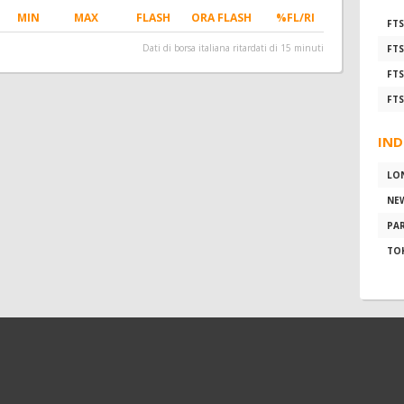
MIN
MAX
FLASH
ORA FLASH
%FL/RI
FTS
Dati di borsa italiana ritardati di 15 minuti
FTS
FTS
FTS
IND
LO
NE
PAR
TO