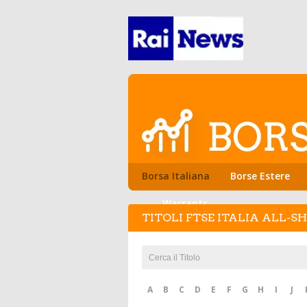
Borsa Italiana
Borse Estere
Warrants
TITOLI FTSE ITALIA ALL-S
A
B
C
D
E
F
G
H
I
J