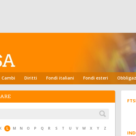
Cambi
Diritti
Fondi italiani
Fondi esteri
Obbligaz
HARE
FTS
K
L
M
N
O
P
Q
R
S
T
U
V
W
X
Y
Z
IND