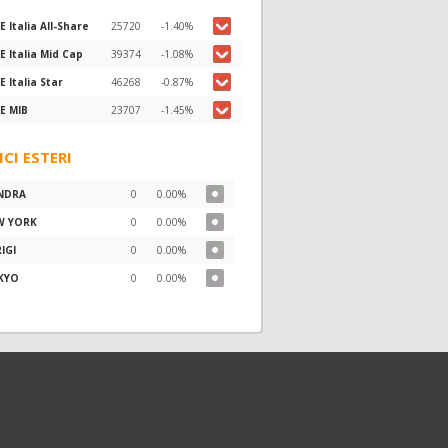
E Italia All-Share
25720
-1.40%
E Italia Mid Cap
39374
-1.08%
E Italia Star
46268
-0.87%
E MIB
23707
-1.45%
ICI ESTERI
NDRA
0
0.00%
W YORK
0
0.00%
IGI
0
0.00%
KYO
0
0.00%