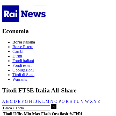
Economia
Borsa Italiana
Borse Estere
Cambi
Diritti
Fondi italiani
Fondi esteri
Obbligazioni
Titoli di Stato
Warrants
Titoli FTSE Italia All-Share
A
B
C
D
E
F
G
H
I
J
K
L
M
N
O
P
Q
R
S
T
U
V
W
X
Y
Z
Titoli
Uffic.
Min
Max
Flash
Ora flash
%Fl/Ri