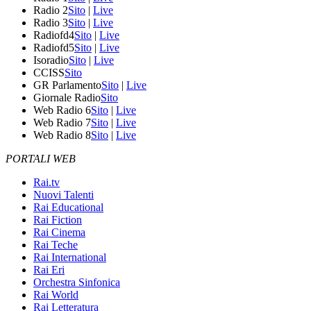
Radio 2
Sito
|
Live
Radio 3
Sito
|
Live
Radiofd4
Sito
|
Live
Radiofd5
Sito
|
Live
Isoradio
Sito
|
Live
CCISS
Sito
GR Parlamento
Sito
|
Live
Giornale Radio
Sito
Web Radio 6
Sito
|
Live
Web Radio 7
Sito
|
Live
Web Radio 8
Sito
|
Live
PORTALI WEB
Rai.tv
Nuovi Talenti
Rai Educational
Rai Fiction
Rai Cinema
Rai Teche
Rai International
Rai Eri
Orchestra Sinfonica
Rai World
Rai Letteratura