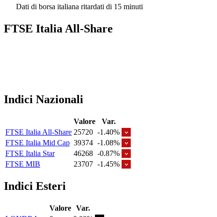
Dati di borsa italiana ritardati di 15 minuti
FTSE Italia All-Share
Indici Nazionali
Valore
Var.
FTSE Italia All-Share
25720
-1.40%
FTSE Italia Mid Cap
39374
-1.08%
FTSE Italia Star
46268
-0.87%
FTSE MIB
23707
-1.45%
Indici Esteri
Valore
Var.