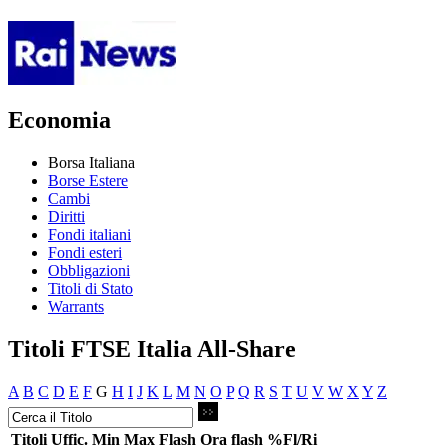
Economia
Borsa Italiana
Borse Estere
Cambi
Diritti
Fondi italiani
Fondi esteri
Obbligazioni
Titoli di Stato
Warrants
Titoli FTSE Italia All-Share
A
B
C
D
E
F
G
H
I
J
K
L
M
N
O
P
Q
R
S
T
U
V
W
X
Y
Z
Titoli
Uffic.
Min
Max
Flash
Ora flash
%Fl/Ri