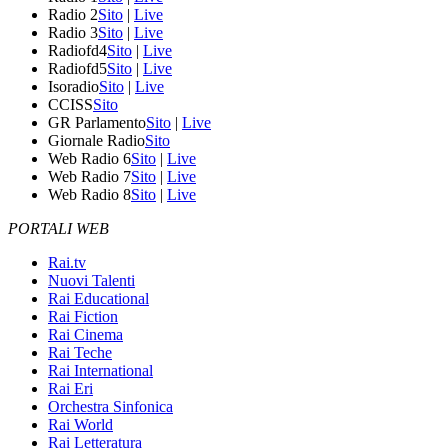
Radio 2
Sito
|
Live
Radio 3
Sito
|
Live
Radiofd4
Sito
|
Live
Radiofd5
Sito
|
Live
Isoradio
Sito
|
Live
CCISS
Sito
GR Parlamento
Sito
|
Live
Giornale Radio
Sito
Web Radio 6
Sito
|
Live
Web Radio 7
Sito
|
Live
Web Radio 8
Sito
|
Live
PORTALI WEB
Rai.tv
Nuovi Talenti
Rai Educational
Rai Fiction
Rai Cinema
Rai Teche
Rai International
Rai Eri
Orchestra Sinfonica
Rai World
Rai Letteratura