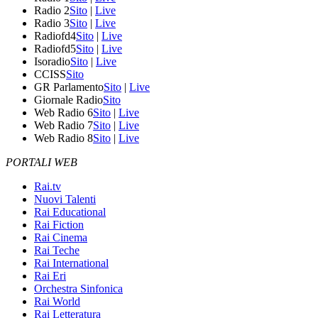
Radio 2
Sito
|
Live
Radio 3
Sito
|
Live
Radiofd4
Sito
|
Live
Radiofd5
Sito
|
Live
Isoradio
Sito
|
Live
CCISS
Sito
GR Parlamento
Sito
|
Live
Giornale Radio
Sito
Web Radio 6
Sito
|
Live
Web Radio 7
Sito
|
Live
Web Radio 8
Sito
|
Live
PORTALI WEB
Rai.tv
Nuovi Talenti
Rai Educational
Rai Fiction
Rai Cinema
Rai Teche
Rai International
Rai Eri
Orchestra Sinfonica
Rai World
Rai Letteratura