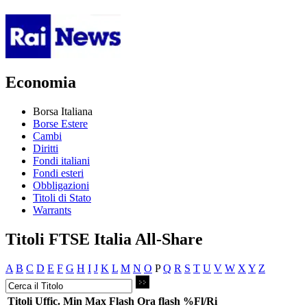
Economia
Borsa Italiana
Borse Estere
Cambi
Diritti
Fondi italiani
Fondi esteri
Obbligazioni
Titoli di Stato
Warrants
Titoli FTSE Italia All-Share
A
B
C
D
E
F
G
H
I
J
K
L
M
N
O
P
Q
R
S
T
U
V
W
X
Y
Z
Titoli
Uffic.
Min
Max
Flash
Ora flash
%Fl/Ri