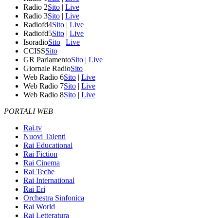
Radio 2
Sito
|
Live
Radio 3
Sito
|
Live
Radiofd4
Sito
|
Live
Radiofd5
Sito
|
Live
Isoradio
Sito
|
Live
CCISS
Sito
GR Parlamento
Sito
|
Live
Giornale Radio
Sito
Web Radio 6
Sito
|
Live
Web Radio 7
Sito
|
Live
Web Radio 8
Sito
|
Live
PORTALI WEB
Rai.tv
Nuovi Talenti
Rai Educational
Rai Fiction
Rai Cinema
Rai Teche
Rai International
Rai Eri
Orchestra Sinfonica
Rai World
Rai Letteratura