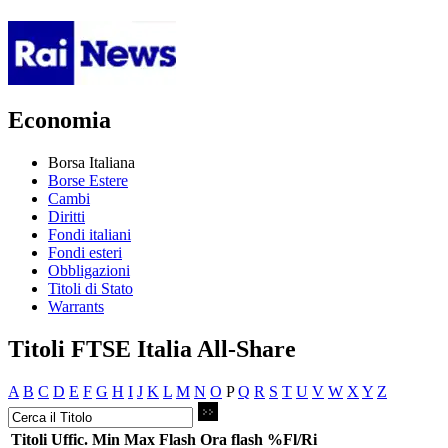
Economia
Borsa Italiana
Borse Estere
Cambi
Diritti
Fondi italiani
Fondi esteri
Obbligazioni
Titoli di Stato
Warrants
Titoli FTSE Italia All-Share
A
B
C
D
E
F
G
H
I
J
K
L
M
N
O
P
Q
R
S
T
U
V
W
X
Y
Z
Titoli
Uffic.
Min
Max
Flash
Ora flash
%Fl/Ri