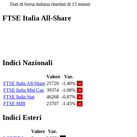
Dati di borsa italiana ritardati di 15 minuti
FTSE Italia All-Share
Indici Nazionali
Valore
Var.
FTSE Italia All-Share
25720
-1.40%
FTSE Italia Mid Cap
39374
-1.08%
FTSE Italia Star
46268
-0.87%
FTSE MIB
23707
-1.45%
Indici Esteri
Valore
Var.