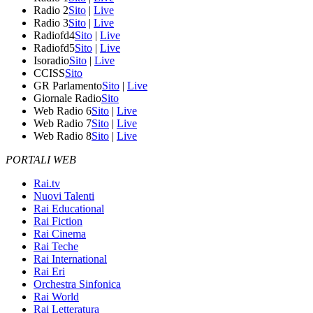
Radio 2
Sito
|
Live
Radio 3
Sito
|
Live
Radiofd4
Sito
|
Live
Radiofd5
Sito
|
Live
Isoradio
Sito
|
Live
CCISS
Sito
GR Parlamento
Sito
|
Live
Giornale Radio
Sito
Web Radio 6
Sito
|
Live
Web Radio 7
Sito
|
Live
Web Radio 8
Sito
|
Live
PORTALI WEB
Rai.tv
Nuovi Talenti
Rai Educational
Rai Fiction
Rai Cinema
Rai Teche
Rai International
Rai Eri
Orchestra Sinfonica
Rai World
Rai Letteratura