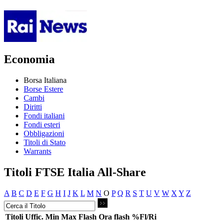
Economia
Borsa Italiana
Borse Estere
Cambi
Diritti
Fondi italiani
Fondi esteri
Obbligazioni
Titoli di Stato
Warrants
Titoli FTSE Italia All-Share
A
B
C
D
E
F
G
H
I
J
K
L
M
N
O
P
Q
R
S
T
U
V
W
X
Y
Z
Titoli
Uffic.
Min
Max
Flash
Ora flash
%Fl/Ri