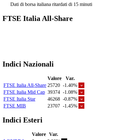
Dati di borsa italiana ritardati di 15 minuti
FTSE Italia All-Share
Indici Nazionali
Valore
Var.
FTSE Italia All-Share
25720
-1.40%
FTSE Italia Mid Cap
39374
-1.08%
FTSE Italia Star
46268
-0.87%
FTSE MIB
23707
-1.45%
Indici Esteri
Valore
Var.