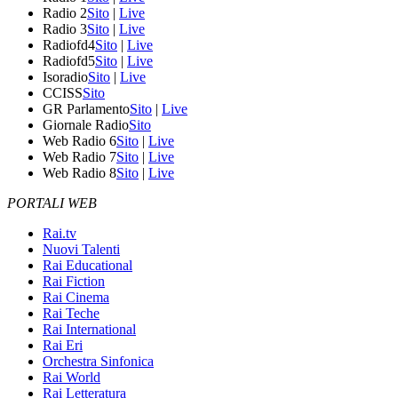
Radio 2
Sito
|
Live
Radio 3
Sito
|
Live
Radiofd4
Sito
|
Live
Radiofd5
Sito
|
Live
Isoradio
Sito
|
Live
CCISS
Sito
GR Parlamento
Sito
|
Live
Giornale Radio
Sito
Web Radio 6
Sito
|
Live
Web Radio 7
Sito
|
Live
Web Radio 8
Sito
|
Live
PORTALI WEB
Rai.tv
Nuovi Talenti
Rai Educational
Rai Fiction
Rai Cinema
Rai Teche
Rai International
Rai Eri
Orchestra Sinfonica
Rai World
Rai Letteratura