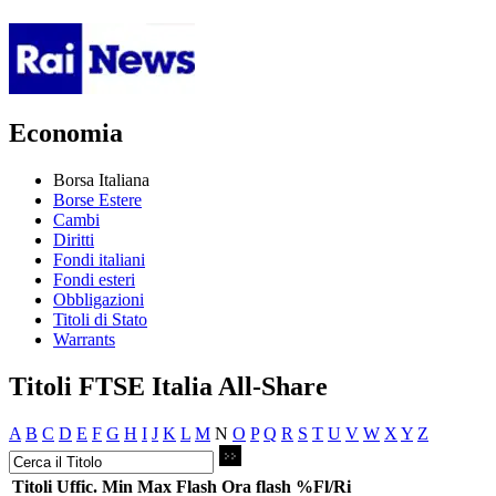
Economia
Borsa Italiana
Borse Estere
Cambi
Diritti
Fondi italiani
Fondi esteri
Obbligazioni
Titoli di Stato
Warrants
Titoli FTSE Italia All-Share
A
B
C
D
E
F
G
H
I
J
K
L
M
N
O
P
Q
R
S
T
U
V
W
X
Y
Z
Titoli
Uffic.
Min
Max
Flash
Ora flash
%Fl/Ri