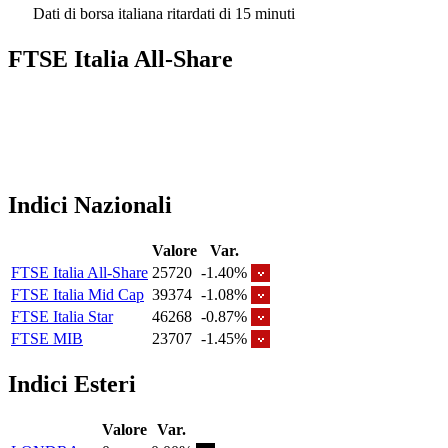
Dati di borsa italiana ritardati di 15 minuti
FTSE Italia All-Share
Indici Nazionali
Valore
Var.
FTSE Italia All-Share
25720
-1.40%
FTSE Italia Mid Cap
39374
-1.08%
FTSE Italia Star
46268
-0.87%
FTSE MIB
23707
-1.45%
Indici Esteri
Valore
Var.