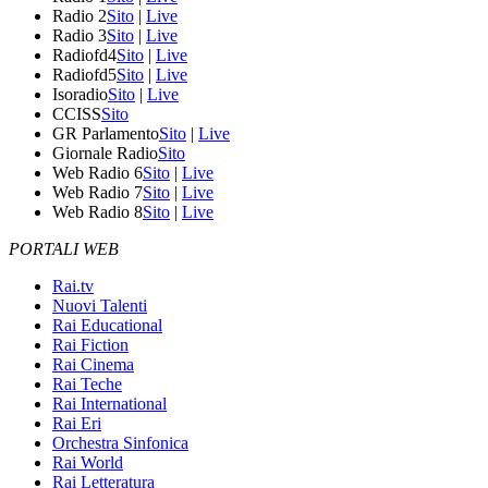
Radio 2
Sito
|
Live
Radio 3
Sito
|
Live
Radiofd4
Sito
|
Live
Radiofd5
Sito
|
Live
Isoradio
Sito
|
Live
CCISS
Sito
GR Parlamento
Sito
|
Live
Giornale Radio
Sito
Web Radio 6
Sito
|
Live
Web Radio 7
Sito
|
Live
Web Radio 8
Sito
|
Live
PORTALI WEB
Rai.tv
Nuovi Talenti
Rai Educational
Rai Fiction
Rai Cinema
Rai Teche
Rai International
Rai Eri
Orchestra Sinfonica
Rai World
Rai Letteratura