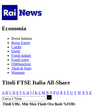
Economia
Borsa Italiana
Borse Estere
Cambi
Diritti
Fondi italiani
Fondi esteri
Obbligazioni
Titoli di Stato
Warrants
Titoli FTSE Italia All-Share
A
B
C
D
E
F
G
H
I
J
K
L
M
N
O
P
Q
R
S
T
U
V
W
X
Y
Z
Titoli
Uffic.
Min
Max
Flash
Ora flash
%Fl/Ri