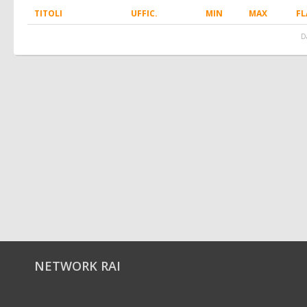
TITOLI
UFFIC.
MIN
MAX
FL
Da
NETWORK RAI