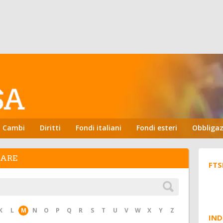
Cambi
Diritti
Fondi italiani
Fondi esteri
Obbligaz
HARE
FTS
K
L
M
N
O
P
Q
R
S
T
U
V
W
X
Y
Z
IND