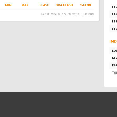
MIN
MAX
FLASH
ORA FLASH
%FL/RI
FTS
Dati di borsa italiana ritardati di 15 minuti
FTS
FTS
FTS
IND
LO
NE
PAR
TO