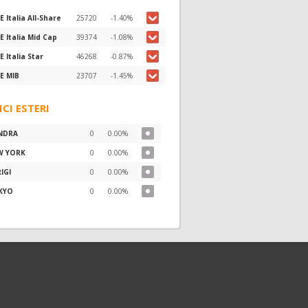
E Italia All-Share
25720
-1.40%
E Italia Mid Cap
39374
-1.08%
E Italia Star
46268
-0.87%
E MIB
23707
-1.45%
ICI ESTERI
NDRA
0
0.00%
W YORK
0
0.00%
IGI
0
0.00%
KYO
0
0.00%