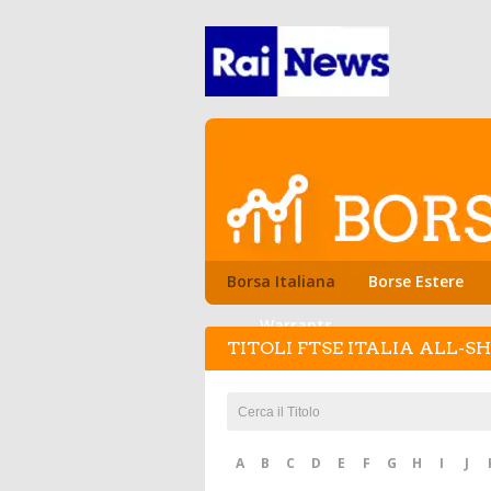
Borsa Italiana
Borse Estere
Warrants
TITOLI FTSE ITALIA ALL-S
A
B
C
D
E
F
G
H
I
J