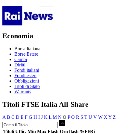
Economia
Borsa Italiana
Borse Estere
Cambi
Diritti
Fondi italiani
Fondi esteri
Obbligazioni
Titoli di Stato
Warrants
Titoli FTSE Italia All-Share
A
B
C
D
E
F
G
H
I
J
K
L
M
N
O
P
Q
R
S
T
U
V
W
X
Y
Z
Titoli
Uffic.
Min
Max
Flash
Ora flash
%Fl/Ri