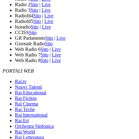
Radio 2
Sito
|
Live
Radio 3
Sito
|
Live
Radiofd4
Sito
|
Live
Radiofd5
Sito
|
Live
Isoradio
Sito
|
Live
CCISS
Sito
GR Parlamento
Sito
|
Live
Giornale Radio
Sito
Web Radio 6
Sito
|
Live
Web Radio 7
Sito
|
Live
Web Radio 8
Sito
|
Live
PORTALI WEB
Rai.tv
Nuovi Talenti
Rai Educational
Rai Fiction
Rai Cinema
Rai Teche
Rai International
Rai Eri
Orchestra Sinfonica
Rai World
Rai Letteratura