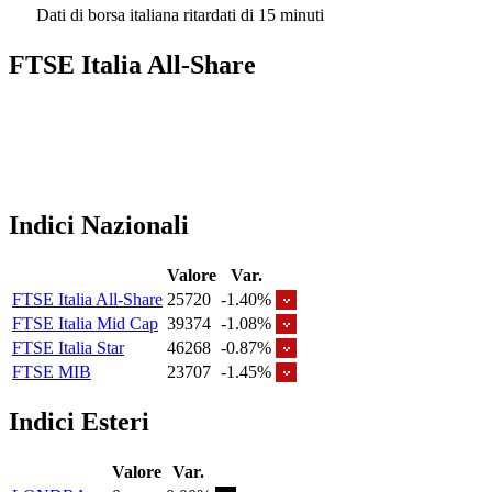
Dati di borsa italiana ritardati di 15 minuti
FTSE Italia All-Share
Indici Nazionali
Valore
Var.
FTSE Italia All-Share
25720
-1.40%
FTSE Italia Mid Cap
39374
-1.08%
FTSE Italia Star
46268
-0.87%
FTSE MIB
23707
-1.45%
Indici Esteri
Valore
Var.