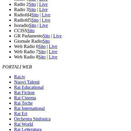
Radio 2
Sito
|
Live
Radio 3
Sito
|
Live
Radiofd4
Sito
|
Live
Radiofd5
Sito
|
Live
Isoradio
Sito
|
Live
CCISS
Sito
GR Parlamento
Sito
|
Live
Giornale Radio
Sito
Web Radio 6
Sito
|
Live
Web Radio 7
Sito
|
Live
Web Radio 8
Sito
|
Live
PORTALI WEB
Rai.tv
Nuovi Talenti
Rai Educational
Rai Fiction
Rai Cinema
Rai Teche
Rai International
Rai Eri
Orchestra Sinfonica
Rai World
Rai Letteratura