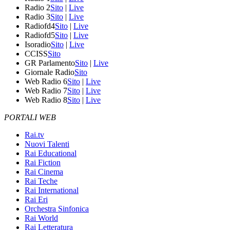
Radio 2
Sito
|
Live
Radio 3
Sito
|
Live
Radiofd4
Sito
|
Live
Radiofd5
Sito
|
Live
Isoradio
Sito
|
Live
CCISS
Sito
GR Parlamento
Sito
|
Live
Giornale Radio
Sito
Web Radio 6
Sito
|
Live
Web Radio 7
Sito
|
Live
Web Radio 8
Sito
|
Live
PORTALI WEB
Rai.tv
Nuovi Talenti
Rai Educational
Rai Fiction
Rai Cinema
Rai Teche
Rai International
Rai Eri
Orchestra Sinfonica
Rai World
Rai Letteratura