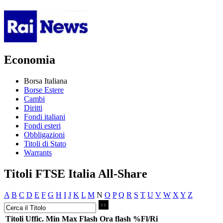
Economia
Borsa Italiana
Borse Estere
Cambi
Diritti
Fondi italiani
Fondi esteri
Obbligazioni
Titoli di Stato
Warrants
Titoli FTSE Italia All-Share
A
B
C
D
E
F
G
H
I
J
K
L
M
N
O
P
Q
R
S
T
U
V
W
X
Y
Z
Titoli
Uffic.
Min
Max
Flash
Ora flash
%Fl/Ri