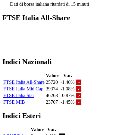
Dati di borsa italiana ritardati di 15 minuti
FTSE Italia All-Share
Indici Nazionali
Valore
Var.
FTSE Italia All-Share
25720
-1.40%
FTSE Italia Mid Cap
39374
-1.08%
FTSE Italia Star
46268
-0.87%
FTSE MIB
23707
-1.45%
Indici Esteri
Valore
Var.