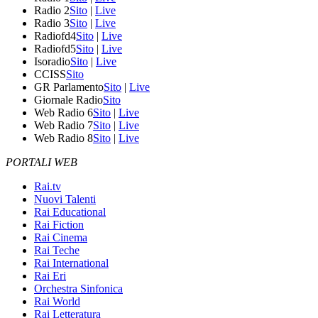
Radio 2
Sito
|
Live
Radio 3
Sito
|
Live
Radiofd4
Sito
|
Live
Radiofd5
Sito
|
Live
Isoradio
Sito
|
Live
CCISS
Sito
GR Parlamento
Sito
|
Live
Giornale Radio
Sito
Web Radio 6
Sito
|
Live
Web Radio 7
Sito
|
Live
Web Radio 8
Sito
|
Live
PORTALI WEB
Rai.tv
Nuovi Talenti
Rai Educational
Rai Fiction
Rai Cinema
Rai Teche
Rai International
Rai Eri
Orchestra Sinfonica
Rai World
Rai Letteratura