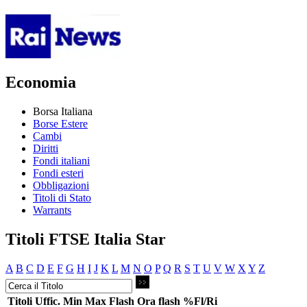
Economia
Borsa Italiana
Borse Estere
Cambi
Diritti
Fondi italiani
Fondi esteri
Obbligazioni
Titoli di Stato
Warrants
Titoli FTSE Italia Star
A
B
C
D
E
F
G
H
I
J
K
L
M
N
O
P
Q
R
S
T
U
V
W
X
Y
Z
Titoli
Uffic.
Min
Max
Flash
Ora flash
%Fl/Ri