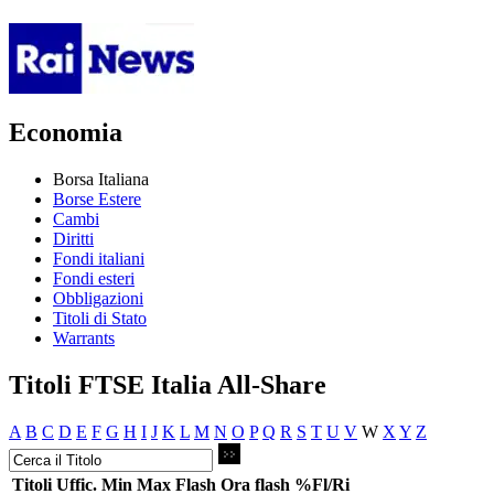
Economia
Borsa Italiana
Borse Estere
Cambi
Diritti
Fondi italiani
Fondi esteri
Obbligazioni
Titoli di Stato
Warrants
Titoli FTSE Italia All-Share
A
B
C
D
E
F
G
H
I
J
K
L
M
N
O
P
Q
R
S
T
U
V
W
X
Y
Z
Titoli
Uffic.
Min
Max
Flash
Ora flash
%Fl/Ri