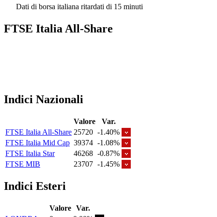
Dati di borsa italiana ritardati di 15 minuti
FTSE Italia All-Share
Indici Nazionali
Valore
Var.
FTSE Italia All-Share
25720
-1.40%
FTSE Italia Mid Cap
39374
-1.08%
FTSE Italia Star
46268
-0.87%
FTSE MIB
23707
-1.45%
Indici Esteri
Valore
Var.