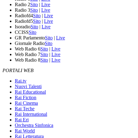
Radio 2
Sito
|
Live
Radio 3
Sito
|
Live
Radiofd4
Sito
|
Live
Radiofd5
Sito
|
Live
Isoradio
Sito
|
Live
CCISS
Sito
GR Parlamento
Sito
|
Live
Giornale Radio
Sito
Web Radio 6
Sito
|
Live
Web Radio 7
Sito
|
Live
Web Radio 8
Sito
|
Live
PORTALI WEB
Rai.tv
Nuovi Talenti
Rai Educational
Rai Fiction
Rai Cinema
Rai Teche
Rai International
Rai Eri
Orchestra Sinfonica
Rai World
Rai Letteratura