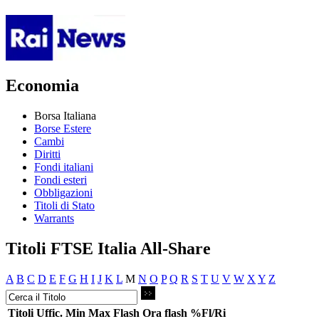
Economia
Borsa Italiana
Borse Estere
Cambi
Diritti
Fondi italiani
Fondi esteri
Obbligazioni
Titoli di Stato
Warrants
Titoli FTSE Italia All-Share
A
B
C
D
E
F
G
H
I
J
K
L
M
N
O
P
Q
R
S
T
U
V
W
X
Y
Z
Titoli
Uffic.
Min
Max
Flash
Ora flash
%Fl/Ri