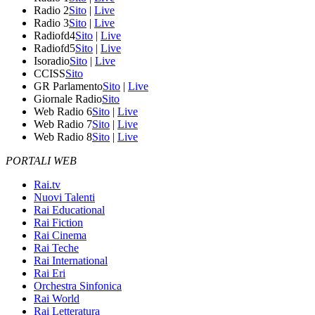
Radio 2
Sito
|
Live
Radio 3
Sito
|
Live
Radiofd4
Sito
|
Live
Radiofd5
Sito
|
Live
Isoradio
Sito
|
Live
CCISS
Sito
GR Parlamento
Sito
|
Live
Giornale Radio
Sito
Web Radio 6
Sito
|
Live
Web Radio 7
Sito
|
Live
Web Radio 8
Sito
|
Live
PORTALI WEB
Rai.tv
Nuovi Talenti
Rai Educational
Rai Fiction
Rai Cinema
Rai Teche
Rai International
Rai Eri
Orchestra Sinfonica
Rai World
Rai Letteratura