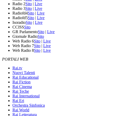
Radio 2
Sito
|
Live
Radio 3
Sito
|
Live
Radiofd4
Sito
|
Live
Radiofd5
Sito
|
Live
Isoradio
Sito
|
Live
CCISS
Sito
GR Parlamento
Sito
|
Live
Giornale Radio
Sito
Web Radio 6
Sito
|
Live
Web Radio 7
Sito
|
Live
Web Radio 8
Sito
|
Live
PORTALI WEB
Rai.tv
Nuovi Talenti
Rai Educational
Rai Fiction
Rai Cinema
Rai Teche
Rai International
Rai Eri
Orchestra Sinfonica
Rai World
Rai Letteratura