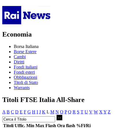
Economia
Borsa Italiana
Borse Estere
Cambi
Diritti
Fondi italiani
Fondi esteri
Obbligazioni
Titoli di Stato
Warrants
Titoli FTSE Italia All-Share
A
B
C
D
E
F
G
H
I
J
K
L
M
N
O
P
Q
R
S
T
U
V
W
X
Y
Z
Titoli
Uffic.
Min
Max
Flash
Ora flash
%Fl/Ri