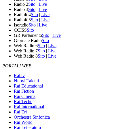
Radio 2
Sito
|
Live
Radio 3
Sito
|
Live
Radiofd4
Sito
|
Live
Radiofd5
Sito
|
Live
Isoradio
Sito
|
Live
CCISS
Sito
GR Parlamento
Sito
|
Live
Giornale Radio
Sito
Web Radio 6
Sito
|
Live
Web Radio 7
Sito
|
Live
Web Radio 8
Sito
|
Live
PORTALI WEB
Rai.tv
Nuovi Talenti
Rai Educational
Rai Fiction
Rai Cinema
Rai Teche
Rai International
Rai Eri
Orchestra Sinfonica
Rai World
Rai Letteratura