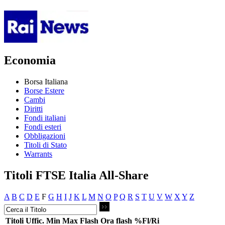
Economia
Borsa Italiana
Borse Estere
Cambi
Diritti
Fondi italiani
Fondi esteri
Obbligazioni
Titoli di Stato
Warrants
Titoli FTSE Italia All-Share
A
B
C
D
E
F
G
H
I
J
K
L
M
N
O
P
Q
R
S
T
U
V
W
X
Y
Z
Titoli
Uffic.
Min
Max
Flash
Ora flash
%Fl/Ri