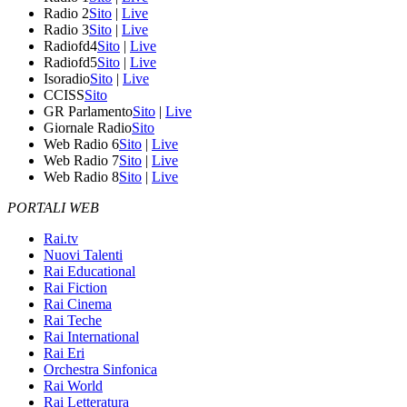
Radio 2
Sito
|
Live
Radio 3
Sito
|
Live
Radiofd4
Sito
|
Live
Radiofd5
Sito
|
Live
Isoradio
Sito
|
Live
CCISS
Sito
GR Parlamento
Sito
|
Live
Giornale Radio
Sito
Web Radio 6
Sito
|
Live
Web Radio 7
Sito
|
Live
Web Radio 8
Sito
|
Live
PORTALI WEB
Rai.tv
Nuovi Talenti
Rai Educational
Rai Fiction
Rai Cinema
Rai Teche
Rai International
Rai Eri
Orchestra Sinfonica
Rai World
Rai Letteratura