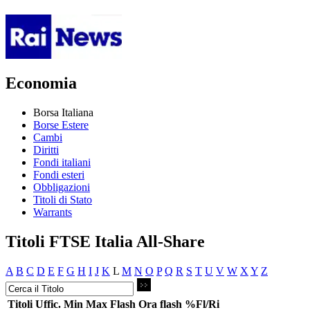
Economia
Borsa Italiana
Borse Estere
Cambi
Diritti
Fondi italiani
Fondi esteri
Obbligazioni
Titoli di Stato
Warrants
Titoli FTSE Italia All-Share
A
B
C
D
E
F
G
H
I
J
K
L
M
N
O
P
Q
R
S
T
U
V
W
X
Y
Z
Titoli
Uffic.
Min
Max
Flash
Ora flash
%Fl/Ri