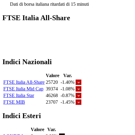
Dati di borsa italiana ritardati di 15 minuti
FTSE Italia All-Share
Indici Nazionali
Valore
Var.
FTSE Italia All-Share
25720
-1.40%
FTSE Italia Mid Cap
39374
-1.08%
FTSE Italia Star
46268
-0.87%
FTSE MIB
23707
-1.45%
Indici Esteri
Valore
Var.