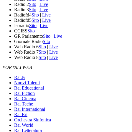
Radio 2
Sito
|
Live
Radio 3
Sito
|
Live
Radiofd4
Sito
|
Live
Radiofd5
Sito
|
Live
Isoradio
Sito
|
Live
CCISS
Sito
GR Parlamento
Sito
|
Live
Giornale Radio
Sito
Web Radio 6
Sito
|
Live
Web Radio 7
Sito
|
Live
Web Radio 8
Sito
|
Live
PORTALI WEB
Rai.tv
Nuovi Talenti
Rai Educational
Rai Fiction
Rai Cinema
Rai Teche
Rai International
Rai Eri
Orchestra Sinfonica
Rai World
Rai Letteratura