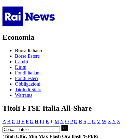
Economia
Borsa Italiana
Borse Estere
Cambi
Diritti
Fondi italiani
Fondi esteri
Obbligazioni
Titoli di Stato
Warrants
Titoli FTSE Italia All-Share
A
B
C
D
E
F
G
H
I
J
K
L
M
N
O
P
Q
R
S
T
U
V
W
X
Y
Z
Titoli
Uffic.
Min
Max
Flash
Ora flash
%Fl/Ri