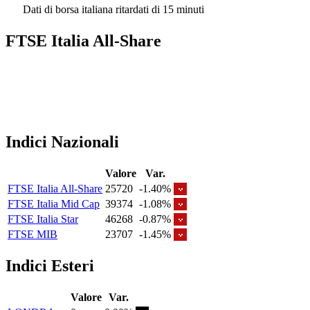
Dati di borsa italiana ritardati di 15 minuti
FTSE Italia All-Share
Indici Nazionali
Valore
Var.
FTSE Italia All-Share
25720
-1.40%
FTSE Italia Mid Cap
39374
-1.08%
FTSE Italia Star
46268
-0.87%
FTSE MIB
23707
-1.45%
Indici Esteri
Valore
Var.