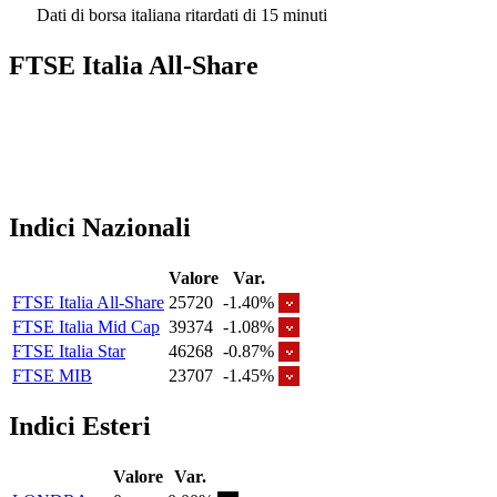
Dati di borsa italiana ritardati di 15 minuti
FTSE Italia All-Share
Indici Nazionali
Valore
Var.
FTSE Italia All-Share
25720
-1.40%
FTSE Italia Mid Cap
39374
-1.08%
FTSE Italia Star
46268
-0.87%
FTSE MIB
23707
-1.45%
Indici Esteri
Valore
Var.