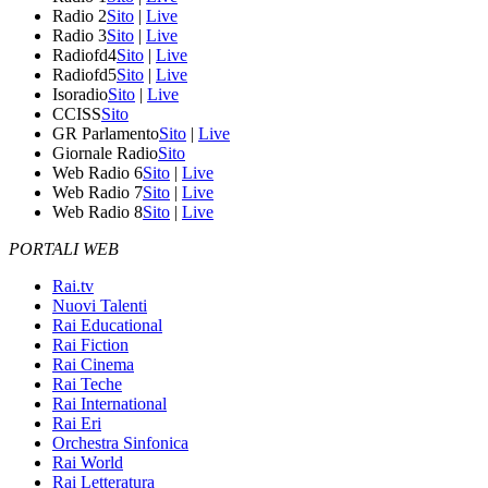
Radio 2
Sito
|
Live
Radio 3
Sito
|
Live
Radiofd4
Sito
|
Live
Radiofd5
Sito
|
Live
Isoradio
Sito
|
Live
CCISS
Sito
GR Parlamento
Sito
|
Live
Giornale Radio
Sito
Web Radio 6
Sito
|
Live
Web Radio 7
Sito
|
Live
Web Radio 8
Sito
|
Live
PORTALI WEB
Rai.tv
Nuovi Talenti
Rai Educational
Rai Fiction
Rai Cinema
Rai Teche
Rai International
Rai Eri
Orchestra Sinfonica
Rai World
Rai Letteratura