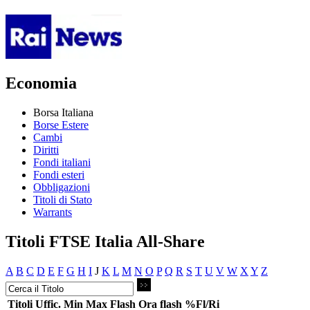
Economia
Borsa Italiana
Borse Estere
Cambi
Diritti
Fondi italiani
Fondi esteri
Obbligazioni
Titoli di Stato
Warrants
Titoli FTSE Italia All-Share
A
B
C
D
E
F
G
H
I
J
K
L
M
N
O
P
Q
R
S
T
U
V
W
X
Y
Z
Titoli
Uffic.
Min
Max
Flash
Ora flash
%Fl/Ri