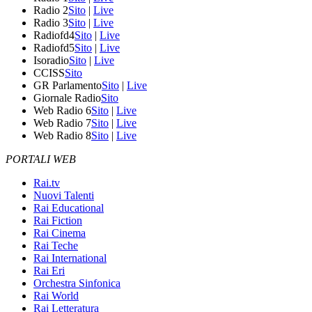
Radio 2
Sito
|
Live
Radio 3
Sito
|
Live
Radiofd4
Sito
|
Live
Radiofd5
Sito
|
Live
Isoradio
Sito
|
Live
CCISS
Sito
GR Parlamento
Sito
|
Live
Giornale Radio
Sito
Web Radio 6
Sito
|
Live
Web Radio 7
Sito
|
Live
Web Radio 8
Sito
|
Live
PORTALI WEB
Rai.tv
Nuovi Talenti
Rai Educational
Rai Fiction
Rai Cinema
Rai Teche
Rai International
Rai Eri
Orchestra Sinfonica
Rai World
Rai Letteratura