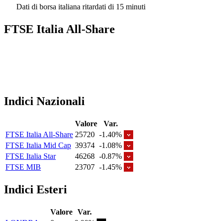
Dati di borsa italiana ritardati di 15 minuti
FTSE Italia All-Share
Indici Nazionali
Valore
Var.
FTSE Italia All-Share
25720
-1.40%
FTSE Italia Mid Cap
39374
-1.08%
FTSE Italia Star
46268
-0.87%
FTSE MIB
23707
-1.45%
Indici Esteri
Valore
Var.