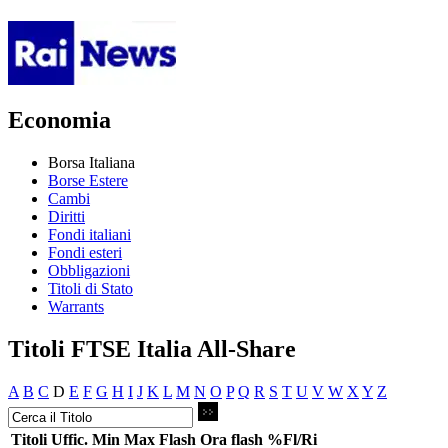
Economia
Borsa Italiana
Borse Estere
Cambi
Diritti
Fondi italiani
Fondi esteri
Obbligazioni
Titoli di Stato
Warrants
Titoli FTSE Italia All-Share
A
B
C
D
E
F
G
H
I
J
K
L
M
N
O
P
Q
R
S
T
U
V
W
X
Y
Z
Titoli
Uffic.
Min
Max
Flash
Ora flash
%Fl/Ri