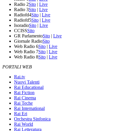
Radio 2
Sito
|
Live
Radio 3
Sito
|
Live
Radiofd4
Sito
|
Live
Radiofd5
Sito
|
Live
Isoradio
Sito
|
Live
CCISS
Sito
GR Parlamento
Sito
|
Live
Giornale Radio
Sito
Web Radio 6
Sito
|
Live
Web Radio 7
Sito
|
Live
Web Radio 8
Sito
|
Live
PORTALI WEB
Rai.tv
Nuovi Talenti
Rai Educational
Rai Fiction
Rai Cinema
Rai Teche
Rai International
Rai Eri
Orchestra Sinfonica
Rai World
Rai Letteratura