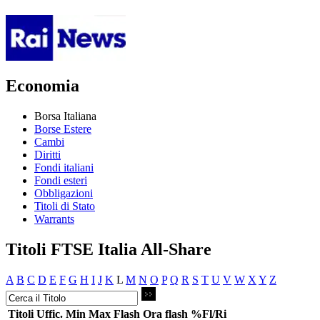
Economia
Borsa Italiana
Borse Estere
Cambi
Diritti
Fondi italiani
Fondi esteri
Obbligazioni
Titoli di Stato
Warrants
Titoli FTSE Italia All-Share
A
B
C
D
E
F
G
H
I
J
K
L
M
N
O
P
Q
R
S
T
U
V
W
X
Y
Z
Titoli
Uffic.
Min
Max
Flash
Ora flash
%Fl/Ri