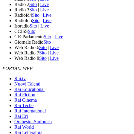
Radio 2
Sito
|
Live
Radio 3
Sito
|
Live
Radiofd4
Sito
|
Live
Radiofd5
Sito
|
Live
Isoradio
Sito
|
Live
CCISS
Sito
GR Parlamento
Sito
|
Live
Giornale Radio
Sito
Web Radio 6
Sito
|
Live
Web Radio 7
Sito
|
Live
Web Radio 8
Sito
|
Live
PORTALI WEB
Rai.tv
Nuovi Talenti
Rai Educational
Rai Fiction
Rai Cinema
Rai Teche
Rai International
Rai Eri
Orchestra Sinfonica
Rai World
Rai Letteratura