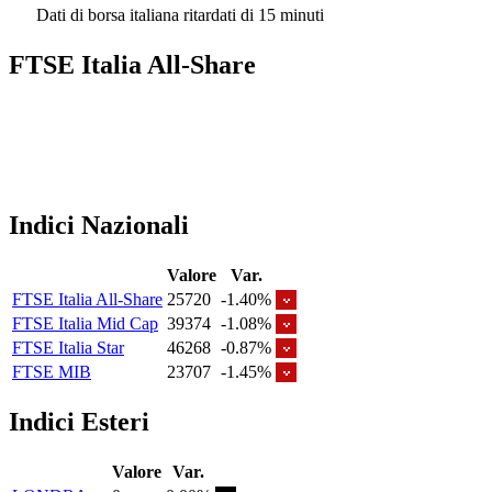
Dati di borsa italiana ritardati di 15 minuti
FTSE Italia All-Share
Indici Nazionali
Valore
Var.
FTSE Italia All-Share
25720
-1.40%
FTSE Italia Mid Cap
39374
-1.08%
FTSE Italia Star
46268
-0.87%
FTSE MIB
23707
-1.45%
Indici Esteri
Valore
Var.