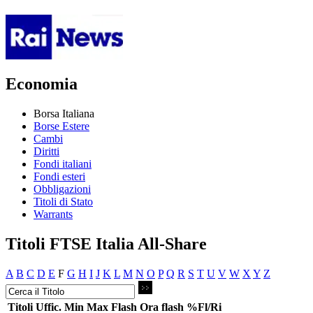
Economia
Borsa Italiana
Borse Estere
Cambi
Diritti
Fondi italiani
Fondi esteri
Obbligazioni
Titoli di Stato
Warrants
Titoli FTSE Italia All-Share
A
B
C
D
E
F
G
H
I
J
K
L
M
N
O
P
Q
R
S
T
U
V
W
X
Y
Z
Titoli
Uffic.
Min
Max
Flash
Ora flash
%Fl/Ri