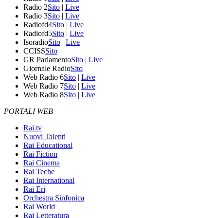
Radio 2
Sito
|
Live
Radio 3
Sito
|
Live
Radiofd4
Sito
|
Live
Radiofd5
Sito
|
Live
Isoradio
Sito
|
Live
CCISS
Sito
GR Parlamento
Sito
|
Live
Giornale Radio
Sito
Web Radio 6
Sito
|
Live
Web Radio 7
Sito
|
Live
Web Radio 8
Sito
|
Live
PORTALI WEB
Rai.tv
Nuovi Talenti
Rai Educational
Rai Fiction
Rai Cinema
Rai Teche
Rai International
Rai Eri
Orchestra Sinfonica
Rai World
Rai Letteratura