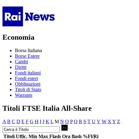
Economia
Borsa Italiana
Borse Estere
Cambi
Diritti
Fondi italiani
Fondi esteri
Obbligazioni
Titoli di Stato
Warrants
Titoli FTSE Italia All-Share
A
B
C
D
E
F
G
H
I
J
K
L
M
N
O
P
Q
R
S
T
U
V
W
X
Y
Z
Titoli
Uffic.
Min
Max
Flash
Ora flash
%Fl/Ri