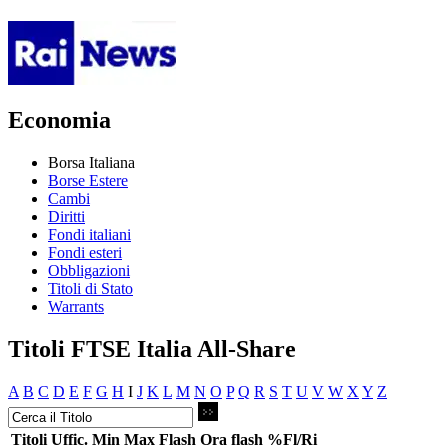
Economia
Borsa Italiana
Borse Estere
Cambi
Diritti
Fondi italiani
Fondi esteri
Obbligazioni
Titoli di Stato
Warrants
Titoli FTSE Italia All-Share
A
B
C
D
E
F
G
H
I
J
K
L
M
N
O
P
Q
R
S
T
U
V
W
X
Y
Z
Titoli
Uffic.
Min
Max
Flash
Ora flash
%Fl/Ri