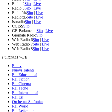
Radio 2
Sito
|
Live
Radio 3
Sito
|
Live
Radiofd4
Sito
|
Live
Radiofd5
Sito
|
Live
Isoradio
Sito
|
Live
CCISS
Sito
GR Parlamento
Sito
|
Live
Giornale Radio
Sito
Web Radio 6
Sito
|
Live
Web Radio 7
Sito
|
Live
Web Radio 8
Sito
|
Live
PORTALI WEB
Rai.tv
Nuovi Talenti
Rai Educational
Rai Fiction
Rai Cinema
Rai Teche
Rai International
Rai Eri
Orchestra Sinfonica
Rai World
Rai Letteratura